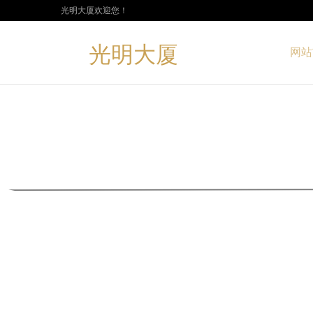
光明大厦欢迎您！
光明大厦
网站