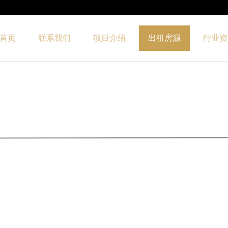
首页
联系我们
项目介绍
出租房源
行业资